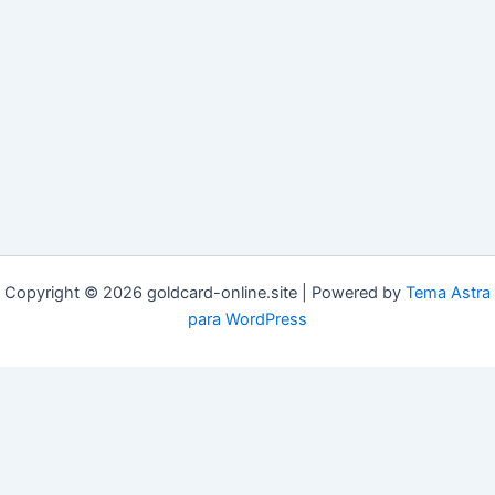
Copyright © 2026 goldcard-online.site | Powered by
Tema Astra
para WordPress