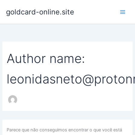
Pesquisar
Ir
por:
goldcard-online.site
para
o
conteúdo
Author name:
leonidasneto@proton
Parece que não conseguimos encontrar o que você está